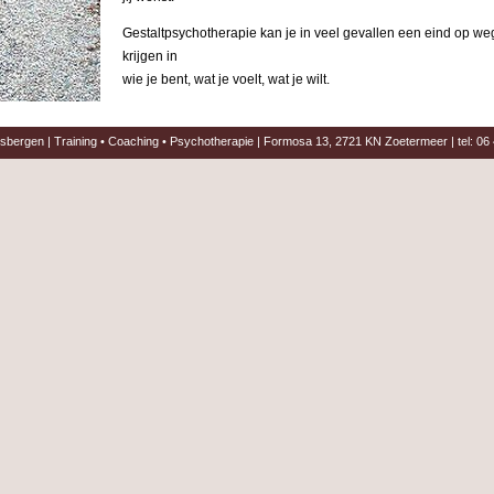
Gestaltpsychotherapie kan je in veel gevallen een eind op we
krijgen in
wie je bent, wat je voelt, wat je wilt.
rsbergen | Training • Coaching • Psychotherapie | Formosa 13, 2721 KN Zoetermeer | tel: 0