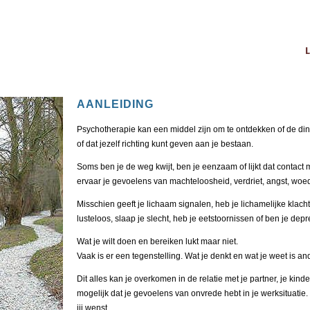
AANLEIDING
Psychotherapie kan een middel zijn om te ontdekken of de din
of dat jezelf richting kunt geven aan je bestaan.
Soms ben je de weg kwijt, ben je eenzaam of lijkt dat contact 
ervaar je gevoelens van machteloosheid, verdriet, angst, woede
Misschien geeft je lichaam signalen, heb je lichamelijke klac
lusteloos, slaap je slecht, heb je eetstoornissen of ben je depr
Wat je wilt doen en bereiken lukt maar niet.
Vaak is er een tegenstelling. Wat je denkt en wat je weet is an
Dit alles kan je overkomen in de relatie met je partner, je kind
mogelijk dat je gevoelens van onvrede hebt in je werksituatie. U
jij wenst.