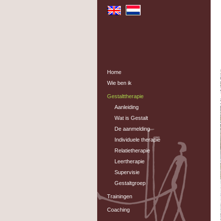
Home
Wie ben ik
Gestalttherapie
Aanleiding
Wat is Gestalt
De aanmelding
Individuele therapie
Relatietherapie
Leertherapie
Supervisie
Gestaltgroep
Trainingen
Coaching