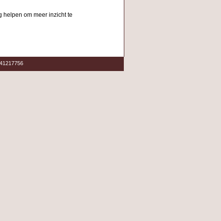
g helpen om meer inzicht te
6 41217756